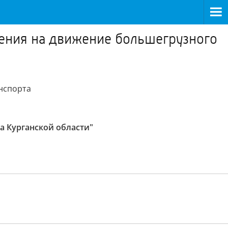
чения на движение большегрузного
нспорта
а Курганской области"