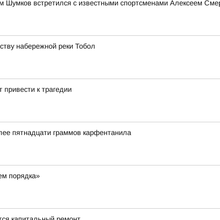
им Шумков встретился с известными спортсменами Алексеем См
йству набережной реки Тобол
 привести к трагедии
олее пятнадцати граммов карфентанила
ем порядка»
ется капитальный ремонт