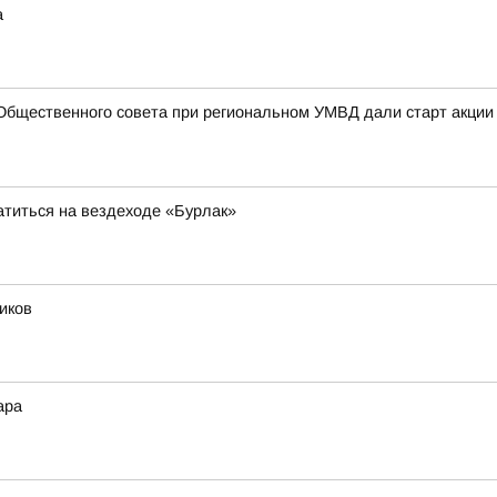
а
Общественного совета при региональном УМВД дали старт акции
атиться на вездеходе «Бурлак»
иков
ара