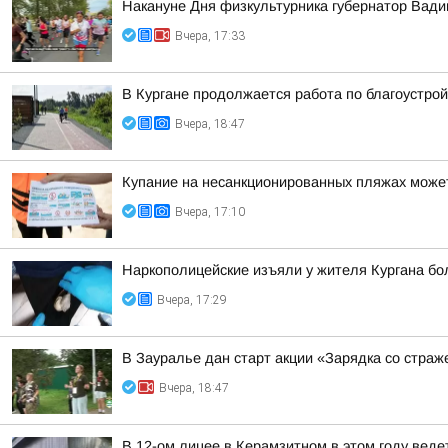
Накануне Дня физкультурника губернатор Вад
Вчера, 17:33
В Кургане продолжается работа по благоустро
Вчера, 18:47
Купание на несанкционированных пляжах может
Вчера, 17:10
Наркополицейские изъяли у жителя Кургана б
Вчера, 17:29
В Зауралье дан старт акции «Зарядка со страж
Вчера, 18:47
В 12-ом лицее в Керамзитном в этом году вед