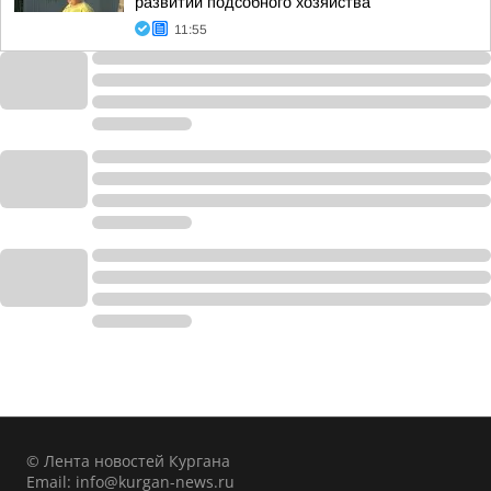
развитии подсобного хозяйства
11:55
© Лента новостей Кургана
Email:
info@kurgan-news.ru