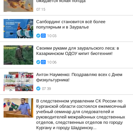
ожидается ясная погода
07:15
Сапбординг становится всё более
популярным и в Зауралье
10:03
Своими руками для зауральского леса: в
Казаркинском ОДОУ кипит биотехния!
10:06
Антон Науменко: Поздравляю всех с Днем
физкультурника!
07:39
В следственном управлении СК России по
Курганской области состоялся ежемесячный
учебный семинар для следователей и
руководителей межрайонных следственных
отделов, следственных отделов по городу
Кургану и городу Шадринску...