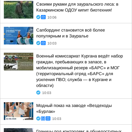
Своими руками для зауральского леса: в
Казаркинском ОДОУ кипит биотехния!
10:06
Сапбординг становится всё более
популярным и в Зауралье
10:03
Военный комиссариат Кургана ведёт набор
граждан, пребывающих в запасе, в
мобилизационный резерв «БАРС» и МОГ
(территориальный отряд «БАРС» для
усиления ПВО; служба — в Кургане и
области)
10:03
Модный показ на заводе «Вездеходы
«Бурлак»
10:03
Границы под контролем: в общедоступных