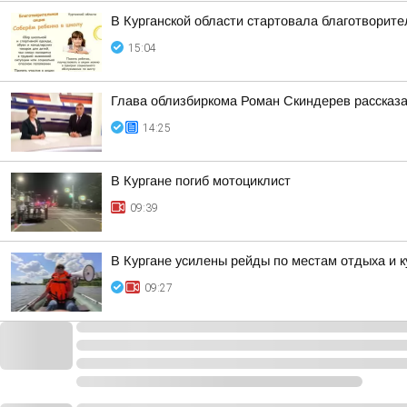
В Курганской области стартовала благотворит
15:04
Глава облизбиркома Роман Скиндерев рассказа
14:25
В Кургане погиб мотоциклист
09:39
В Кургане усилены рейды по местам отдыха и 
09:27