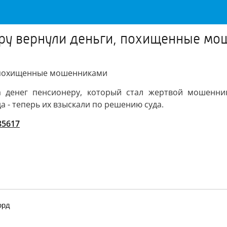
ру вернули деньги, похищенные м
, похищенные мошенниками
та денег пенсионеру, который стал жертвой мошенни
да - теперь их взыскали по решению суда.
/85617
орд