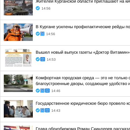
Жителей Курганской области приглашают на ки
14:56
В Кургане усилены профилактические рейды по
14:56
Вышел новый выпуск газеты «Доктор Витамин»
14:53
Комфортная городская среда — это не только 
благоустроенные дворы, создающие удобство 
14:46
Государственное юридическое бюро провело к
14:43
Глава облизбиркома Роман Скиндерев рассказа