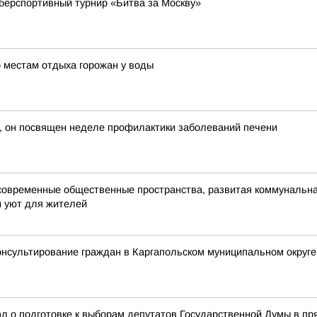
берспортивный турнир «Битва за Москву»
 местам отдыха горожан у воды
, он посвящен неделе профилактики заболеваний печени
современные общественные пространства, развитая коммунальная
и уют для жителей
онсультирование граждан в Каргапольском муниципальном округе
л о подготовке к выборам депутатов Государственной Думы в п