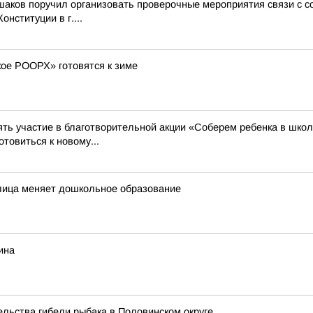
ьшаков поручил организовать проверочные мероприятия связи с
нституции в г....
кое РООРХ» готовятся к зиме
ть участие в благотворительной акции «Соберем ребенка в школ
товиться к новому...
еплица меняет дошкольное образование
ина
льства гибели рыбака в Половинском округе