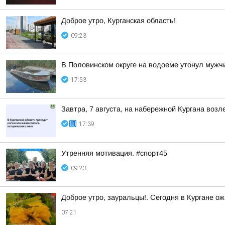
Доброе утро, Курганская область!
09:23
В Половинском округе на водоеме утонул мужч
17:53
Завтра, 7 августа, на набережной Кургана воз
17:39
Утренняя мотивация. #спорт45
09:23
Доброе утро, зауральцы!. Сегодня в Кургане ож
07:21