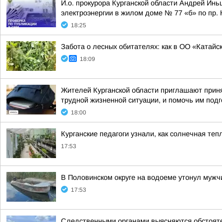
И.о. прокурора Курганской области Андрей Ин
электроэнергии в жилом доме № 77 «б» по пр. Ко
18:25
Забота о лесных обитателях: как в ОО «Катайс
18:09
Жителей Курганской области приглашают приня
трудной жизненной ситуации, и помочь им подго
18:00
Курганские педагоги узнали, как солнечная т
17:53
В Половинском округе на водоеме утонул мужч
17:53
Следственными органами выясняются обстояте