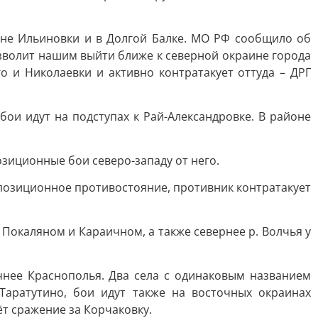
оне Ильиновки и в Долгой Балке. МО РФ сообщило об
зволит нашим выйти ближе к северной окраине города
о и Николаевки и активно контратакует оттуда – ДРГ
ои идут на подступах к Рай-Александровке. В районе
озиционные бои северо-западу от него.
 позиционное противостояние, противник контратакует
 Покаляном и Караичном, а также севернее р. Волчья у
нее Краснополья. Два села с одинаковым названием
аратутино, бои идут также на восточных окраинах
т сражение за Корчаковку.