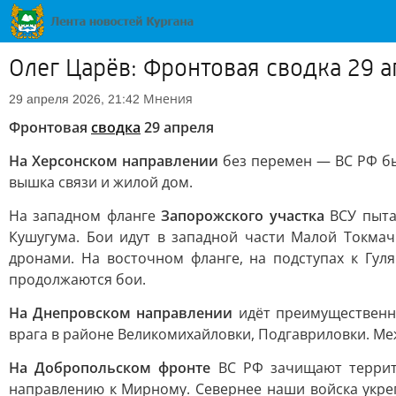
Олег Царёв: Фронтовая сводка 29 
Мнения
29 апреля 2026, 21:42
Фронтовая
сводка
29 апреля
На Херсонском направлении
без перемен — ВС РФ бь
вышка связи и жилой дом.
На западном фланге
Запорожского участка
ВСУ пыта
Кушугума. Бои идут в западной части Малой Токма
дронами. На восточном фланге, на подступах к Гу
продолжаются бои.
На Днепровском направлении
идёт преимущественно
врага в районе Великомихайловки, Подгавриловки. Ме
На Добропольском фронте
ВС РФ зачищают террито
направлению к Мирному. Севернее наши войска укр