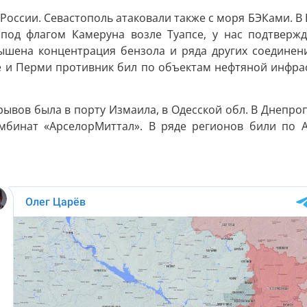
России. Севастополь атаковали также с моря БЭКами. В Б
 под флагом Камеруна возле Туапсе, у нас подтверж
вышена концентрация бензола и ряда других соединен
ке и Перми противник бил по объектам нефтяной инфрас
рывов была в порту Измаила, в Одесской обл. В Днепро
омбинат «АрселорМиттал». В ряде регионов били по 