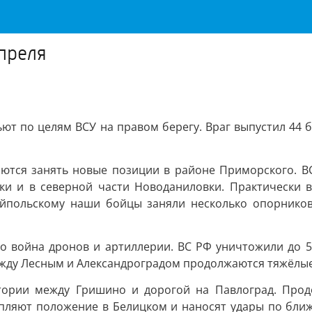
апреля
ют по целям ВСУ на правом берегу. Враг выпустил 44 
ются занять новые позиции в районе Приморского. В
чки и в северной части Новоданиловки. Практически 
ляйпольскому наши бойцы заняли несколько опорников
 война дронов и артиллерии. ВС РФ уничтожили до 5
жду Лесным и Александроградом продолжаются тяжёлые 
рии между Гришино и дорогой на Павлоград. Продо
епляют положение в Белицком и наносят удары по бли