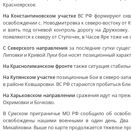
Красноярское.
На Константиновском участке
ВС РФ формируют охват
освобождении с. Новодмитровка к северо-востоку от
и взять под огневой контроль дорогу на Дружковку.
появляются к северу от Ступочек, в Часов Яре тоже не 
С Северского направления
за последние сутки сущес
Липовки и Кривой Луки бои носят позиционный характ
На Краснолиманском фронте
также ситуация стабильн
На Купянском участке
позиционные бои в северо-запа
в районе Ковшаровки. ВС РФ стараются пробиться бли
На Харьковском направлении
сражения идут на прежн
Охримовки и Бочково.
В Сумском приграничье МО РФ сообщило об освобож
освобождены нашими военными в один день. Два д
Михайловки. Выше по карте продолжается тяжёлое про