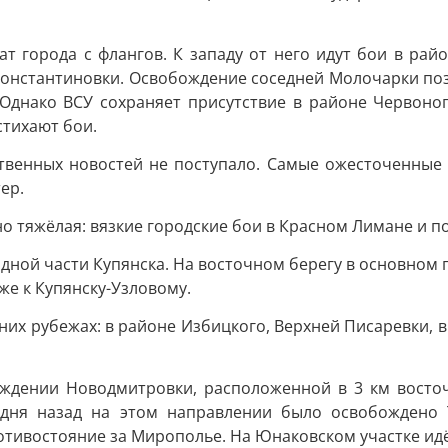
 города с флангов. К западу от него идут бои в рай
 Константиновки. Освобождение соседней Молочарки по
 Однако ВСУ сохраняет присутствие в районе Червоног
стихают бои.
твенных новостей не поступало. Самые ожесточенные б
ер.
о тяжёлая: вязкие городские бои в Красном Лимане и п
дной части Купянска. На восточном берегу в основном
же к Купянску-Узловому.
их рубежах: в районе Избицкого, Верхней Писаревки, в
дении Новодмитровки, расположенной в 3 км восточ
ня назад на этом направлении было освобождено Т
тивостояние за Мирополье. На Юнаковском участке идё