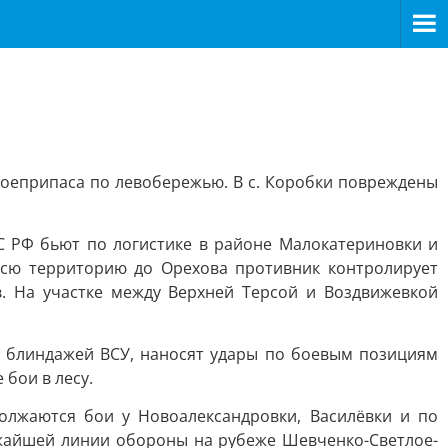
боеприпаса по левобережью. В с. Коробки повреждены
С РФ бьют по логистике в районе Малокатериновки и
всю территорию до Орехова противник контролирует
. На участке между Верхней Терсой и Воздвижевкой
 блиндажей ВСУ, наносят удары по боевым позициям
бои в лесу.
лжаются бои у Новоалександровки, Василёвки и по
жайшей линии обороны на рубеже Шевченко-Светлое-