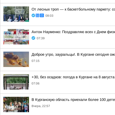
От лесных троп — к баскетбольному паркету: с
08:03
Антон Науменко: Поздравляю всех с Днем физк
07:39
Доброе утро, зауральцы!. В Кургане сегодня о
07:15
+30, без осадков: погода в Кургане на 8 августа
07:06
В Курганскую область приехали более 100 дет
Вчера, 22:57