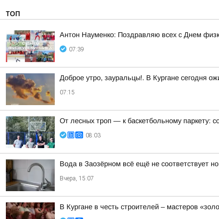
ТОП
Антон Науменко: Поздравляю всех с Днем физк
07:39
Доброе утро, зауральцы!. В Кургане сегодня о
07:15
От лесных троп — к баскетбольному паркету: с
08:03
Вода в Заозёрном всё ещё не соответствует н
Вчера, 15:07
В Кургане в честь строителей – мастеров «зол