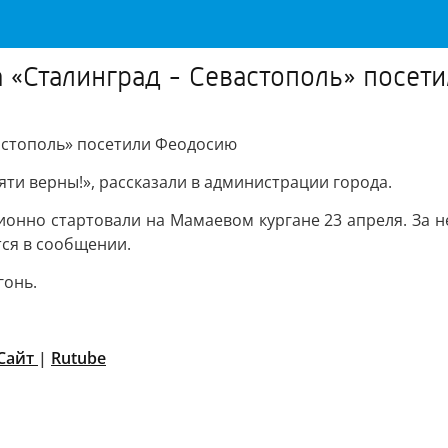
 «Сталинград - Севастополь» посет
вастополь» посетили Феодосию
ти верны!», рассказали в администрации города.
ионно стартовали на Мамаевом кургане 23 апреля. За 
ся в сообщении.
гонь.
Сайт
|
Rutube