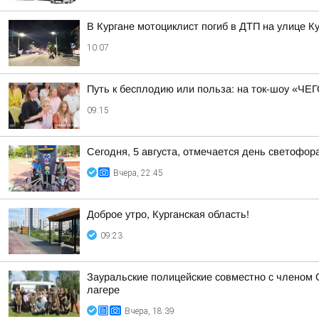
В Кургане мотоциклист погиб в ДТП на улице 
10:07
Путь к бесплодию или польза: на ток-шоу «Ч
09:15
Сегодня, 5 августа, отмечается день светофор
Вчера, 22:45
Доброе утро, Курганская область!
09:23
Зауральские полицейские совместно с членом 
лагере
Вчера, 18:39