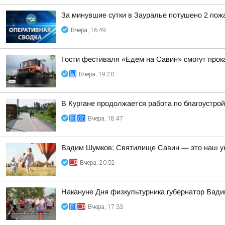
За минувшие сутки в Зауралье потушено 2 пож
Вчера, 16:49
Гости фестиваля «Едем на Савин» смогут прок
Вчера, 19:20
В Кургане продолжается работа по благоустро
Вчера, 18:47
Вадим Шумков: Святилище Савин — это наш ун
Вчера, 20:52
Накануне Дня физкультурника губернатор Вад
Вчера, 17:33