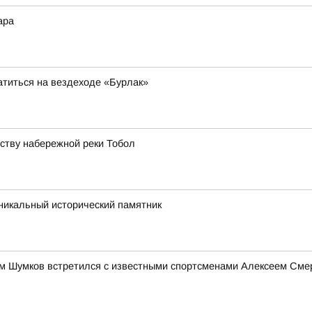
ара
атиться на вездеходе «Бурлак»
йству набережной реки Тобол
икальный исторический памятник
им Шумков встретился с известными спортсменами Алексеем См