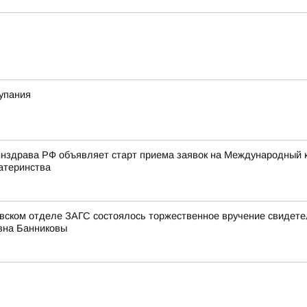
купания
нздрава РФ объявляет старт приема заявок на Международный к
атеринства
овском отделе ЗАГС состоялось торжественное вручение свидет
вна Банниковы