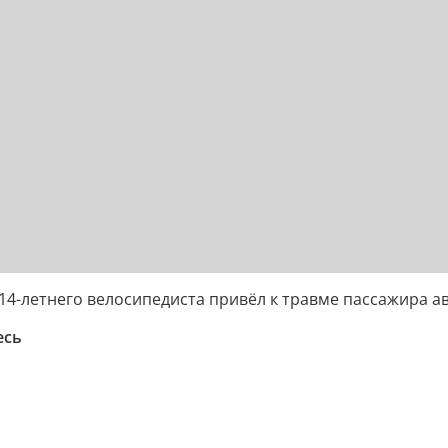
4-летнего велосипедиста привёл к травме пассажира ав
есь