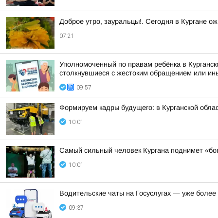
Доброе утро, зауральцы!. Сегодня в Кургане ож
07:21
Уполномоченный по правам ребёнка в Курганск
столкнувшиеся с жестоким обращением или ины
09:57
Формируем кадры будущего: в Курганской обл
10:01
Самый сильный человек Кургана поднимет «бо
10:01
Водительские чаты на Госуслугах — уже боле
09:37