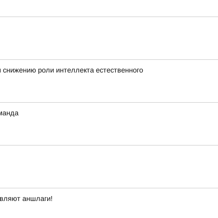
н снижению роли интеллекта естественного
оманда
овляют аншлаги!