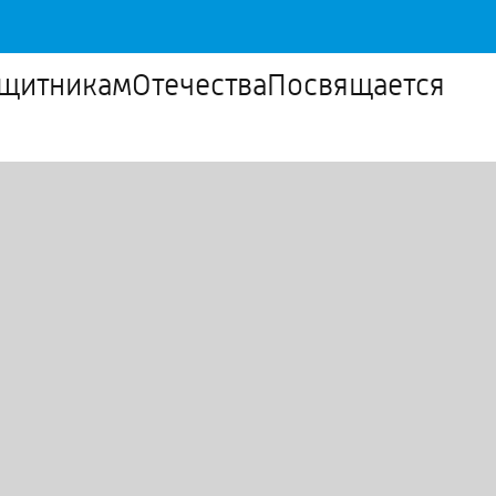
щитникамОтечестваПосвящается