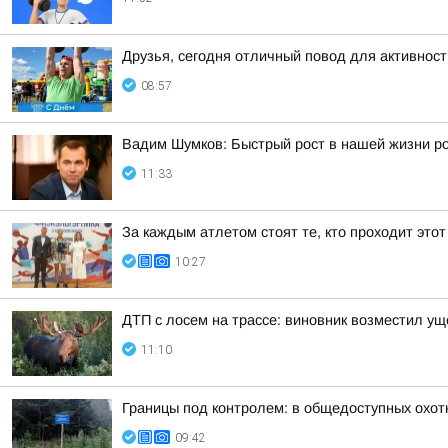
Друзья, сегодня отличный повод для активнос
08:57
Вадим Шумков: Быстрый рост в нашей жизни ро
11:33
За каждым атлетом стоят те, кто проходит этот
10:27
ДТП с лосем на трассе: виновник возместил у
11:10
Границы под контролем: в общедоступных охот
09:42