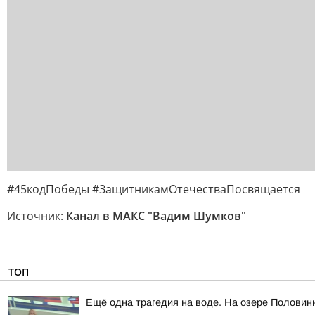
#45кодПобеды #ЗащитникамОтечестваПосвящается
Источник:
Канал в МАКС "Вадим Шумков"
ТОП
Ещё одна трагедия на воде. На озере Половин