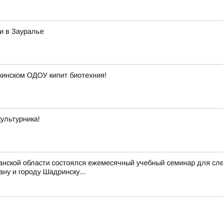
и в Зауралье
кинском ОДОУ кипит биотехния!
ультурника!
ганской области состоялся ежемесячный учебный семинар для с
ну и городу Шадринску...