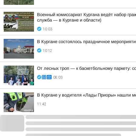
Военный комиссариат Кургана ведёт набор гр
служба — в Кургане и области)
10:03
В Кургане состоялось праздничное мероприят
10:12
От лесных троп — к баскетбольному паркету: с
08:03
В Кургане у водителя «Лады Приоры» нашли 
11:42