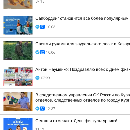
07:15
Сапбординг становится всё более популярным 
10:03
Своими руками для зауральского леса: в Казар
10:06
Антон Науменко: Поздравляю всех с Днем физк
07:39
В следственном управлении СК России по Кур
отделов, следственных отделов по городу Курга
12:37
Сегодня отмечают День физкультурника!
11:52