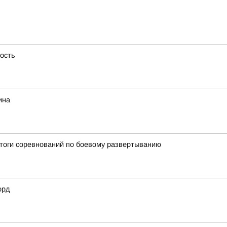
ность
ина
итоги соревнований по боевому развертыванию
орд