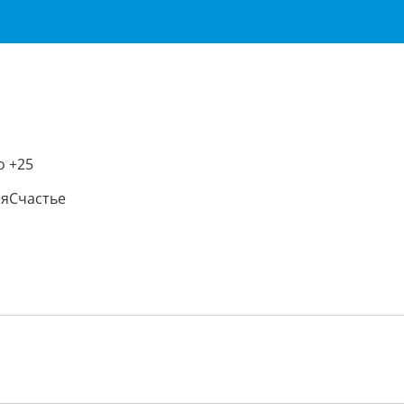
о +25
яСчастье