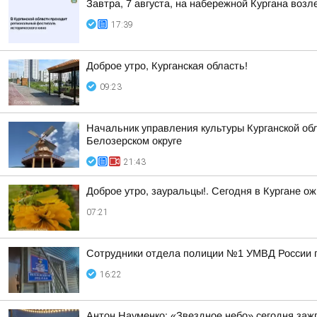
Завтра, 7 августа, на набережной Кургана воз
17:39
Доброе утро, Курганская область!
09:23
Начальник управления культуры Курганской обл
Белозерском округе
21:43
Доброе утро, зауральцы!. Сегодня в Кургане ож
07:21
Сотрудники отдела полиции №1 УМВД России по
16:22
Антон Науменко: «Звездное небо» сегодня заж