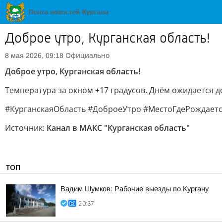
Доброе утро, Курганская область!
Официально
8 мая 2026, 09:18
Доброе утро, Курганская область!
Температура за окном +17 градусов. Днём ожидается д
#КурганскаяОбласть #ДоброеУтро #МестоГдеРождаетс
Источник:
Канал в МАКС "Курганская область"
ТОП
Вадим Шумков: Рабочие выезды по Кургану
20:37