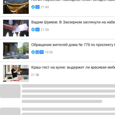
21:40
Вадим Шумков: В Заозерном заглянули на наб
21:03
Обращение жителей дома № 77б по проспекту 
19:55
Краш-тест на кухне: выдержит ли красивая ме
21:08