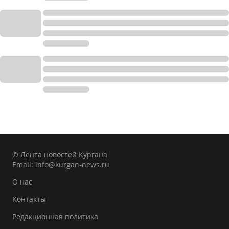
© Лента новостей Кургана
Email:
info@kurgan-news.ru
О нас
Контакты
Редакционная политика