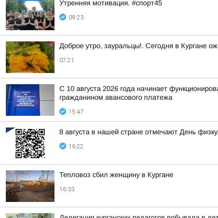
Утренняя мотивация. #спорт45
09:23
Доброе утро, зауральцы!. Сегодня в Кургане ож
07:21
С 10 августа 2026 года начинает функциониро
гражданином авансового платежа
15:47
8 августа в нашей стране отмечают День физк
16:22
Тепловоз сбил женщину в Кургане
16:33
Делегация курганских педагогов побывала в д