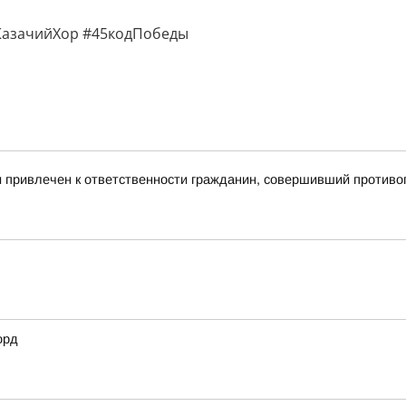
КазачийХор #45кодПобеды
и привлечен к ответственности гражданин, совершивший против
орд