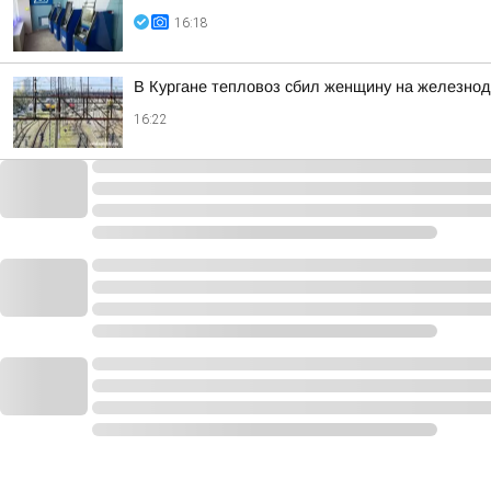
16:18
В Кургане тепловоз сбил женщину на железно
16:22