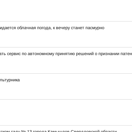
идается облачная погода, к вечеру станет пасмурно
вать сервис по автономному принятию решений о признании пате
ультурника
етском саду № 13 города Камышлов Свердловской области