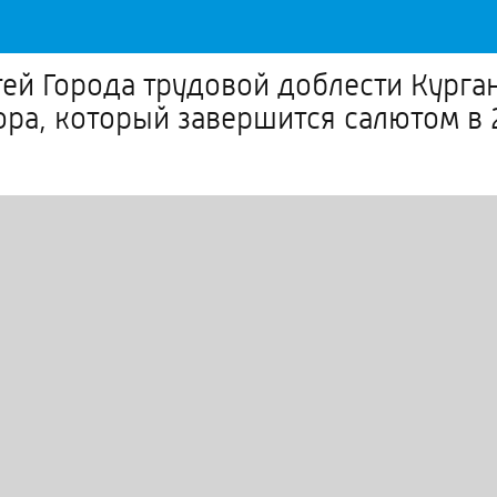
тей Города трудовой доблести Кург
ора, который завершится салютом в 