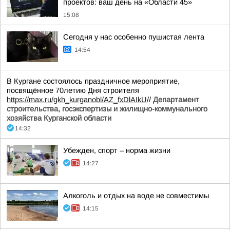
проектов: ваш день на «Области 45»
15:08
Сегодня у нас особенно пушистая лента
14:54
В Кургане состоялось праздничное мероприятие,
посвящённое 70летию Дня строителя
https://max.ru/gkh_kurganobl/AZ_fxDlAIkU
//
Департамент
строительства, госэкспертизы и жилищно-коммунального
хозяйства Курганской области
14:32
Убежден, спорт – норма жизни
14:27
Алкоголь и отдых на воде не совместимы
14:15