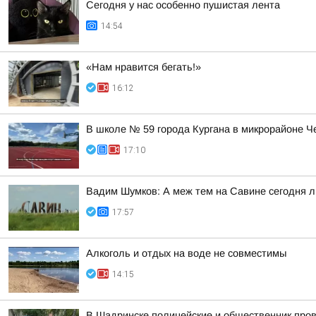
Сегодня у нас особенно пушистая лента
14:54
«Нам нравится бегать!»
16:12
В школе № 59 города Кургана в микрорайоне Ч
17:10
Вадим Шумков: А меж тем на Савине сегодня 
17:57
Алкоголь и отдых на воде не совместимы
14:15
В Шадринске полицейские и общественник пров