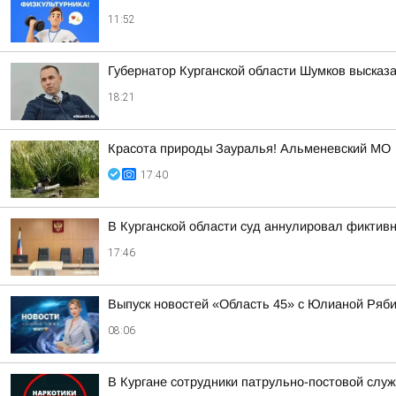
11:52
Губернатор Курганской области Шумков высказа
18:21
Красота природы Зауралья! Альменевский МО
17:40
В Курганской области суд аннулировал фиктив
17:46
Выпуск новостей «Область 45» с Юлианой Ряби
08:06
В Кургане сотрудники патрульно-постовой слу