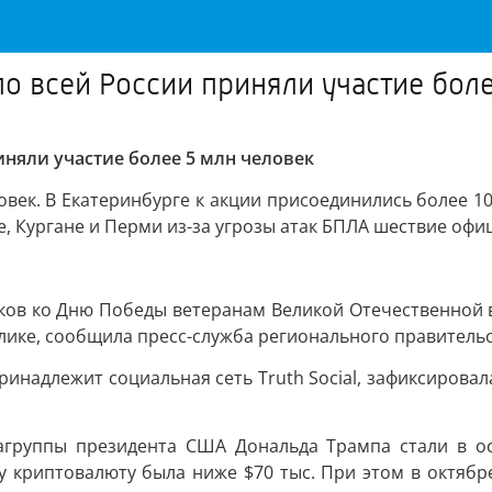
о всей России приняли участие боле
иняли участие более 5 млн человек
век. В Екатеринбурге к акции присоединились более 10 
ске, Кургане и Перми из-за угрозы атак БПЛА шествие оф
рков ко Дню Победы ветеранам Великой Отечественной
ике, сообщила пресс-служба регионального правительс
инадлежит социальная сеть Truth Social, зафиксировала
агруппы президента США Дональда Трампа стали в ос
ту криптовалюту была ниже $70 тыс. При этом в октяб