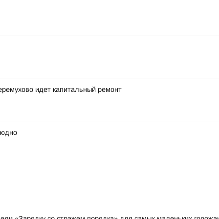
еремухово идет капитальный ремонт
людно
ели «Зарядку со стражем порядка» для самых маленьких горожа