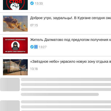
13:33
Доброе утро, зауральцы!. В Кургане сегодня о
07:15
Житель Далматово под предлогом получения к
13:27
«Звёздное небо» украсило новую зону отдыха в
13:18