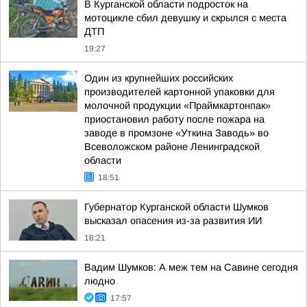
В Курганской области подросток на
мотоцикле сбил девушку и скрылся с места
ДТП
19:27
Один из крупнейших российских
производителей картонной упаковки для
молочной продукции «Праймкартонпак»
приостановил работу после пожара на
заводе в промзоне «Уткина Заводь» во
Всеволожском районе Ленинградской
области
18:51
Губернатор Курганской области Шумков
высказал опасения из-за развития ИИ
18:21
Вадим Шумков: А меж тем на Савине сегодня
людно
17:57