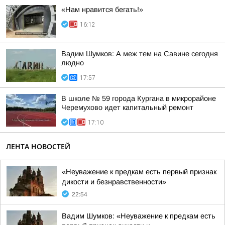
«Нам нравится бегать!»
16:12
Вадим Шумков: А меж тем на Савине сегодня
людно
17:57
В школе № 59 города Кургана в микрорайоне
Черемухово идет капитальный ремонт
17:10
ЛЕНТА НОВОСТЕЙ
«Неуважение к предкам есть первый признак
дикости и безнравственности»
22:54
Вадим Шумков: «Неуважение к предкам есть