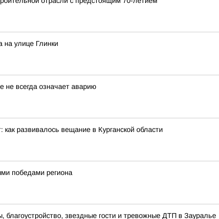
роительной отрасли с предстоящим 70-летием
 на улице Глинки
е не всегда означает аварию
: как развивалось вещание в Курганской области
ными победами региона
 благоустройство, звездные гости и тревожные ДТП в Зауралье