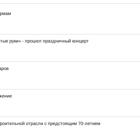
ормам
отые руки» - прошел праздничный концерт
аров
ижение
роительной отрасли с предстоящим 70-летием