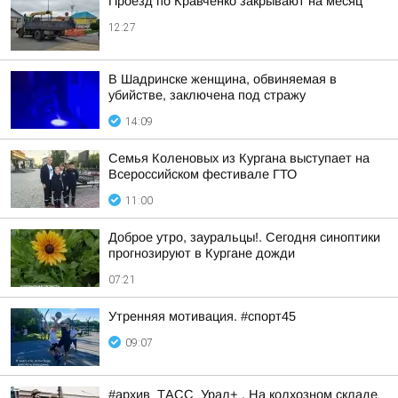
Проезд по Кравченко закрывают на месяц
12:27
В Шадринске женщина, обвиняемая в
убийстве, заключена под стражу
14:09
Семья Коленовых из Кургана выступает на
Всероссийском фестивале ГТО
11:00
Доброе утро, зауральцы!. Сегодня синоптики
прогнозируют в Кургане дожди
07:21
Утренняя мотивация. #спорт45
09:07
#архив_ТАСС_Урал+ . На колхозном складе