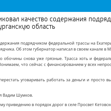
иковал качество содержания подря
урганскую область
держания подрядчиком федеральной трассы на Екатери
ядчика. Об этом губернатор написал в своем канале в М
но обочины снова уже грязные. Трасса хоть и федерал
Понимаем, что сейчас с финансированием у всех непро
ерестать уговаривать работать за деньги и просто вы
ал Вадим Шумков.
у приведению в порядок дорог в селе Просвет Кетовско