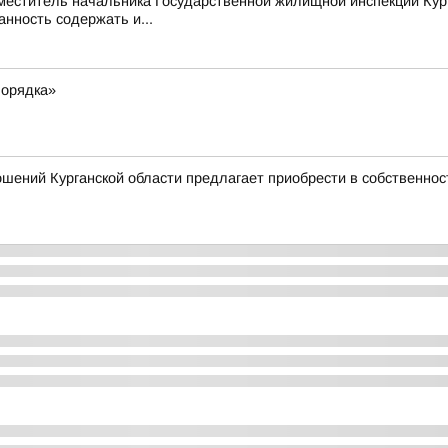
аместитель начальника Государственной жилищной инспекции Кур
нность содержать и...
порядка»
шений Курганской области предлагает приобрести в собственно