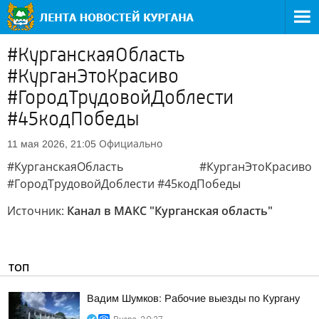
#КурганскаяОбласть
#КурганЭтоКрасиво
#ГородТрудовойДоблести
#45кодПобеды
Официально
11 мая 2026, 21:05
#КурганскаяОбласть #КурганЭтоКрасиво
#ГородТрудовойДоблести #45кодПобеды
Источник:
Канал в МАКС "Курганская область"
ТОП
Вадим Шумков: Рабочие выезды по Кургану