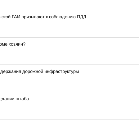
анской ГАИ призывают к соблюдению ПДД
оме хозяин?
содержания дорожной инфраструктуры
седании штаба