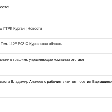
росто!
//
ГТРК Курган | Новости
Тел. 112//
РСЧС Курганская область
урсники в графике, управляющие компании отстают
бласти Владимир Аникеев с рабочим визитом посетил Варгашинс