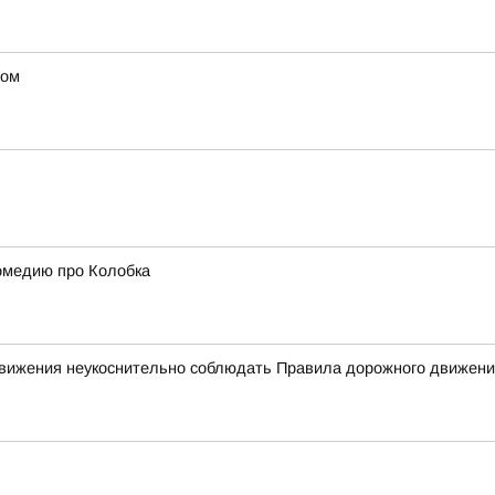
ном
омедию про Колобка
 движения неукоснительно соблюдать Правила дорожного движен