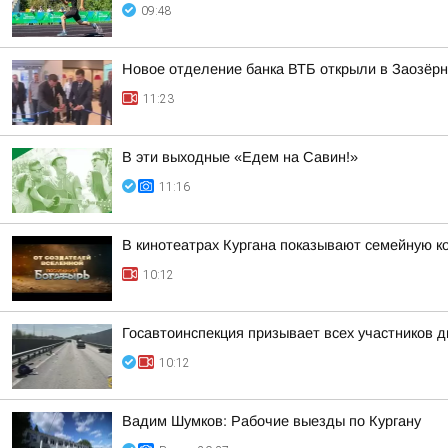
09:48
Новое отделение банка ВТБ открыли в Заозёр
11:23
В эти выходные «Едем на Савин!»
11:16
В кинотеатрах Кургана показывают семейную к
10:12
Госавтоинспекция призывает всех участников
10:12
Вадим Шумков: Рабочие выезды по Кургану