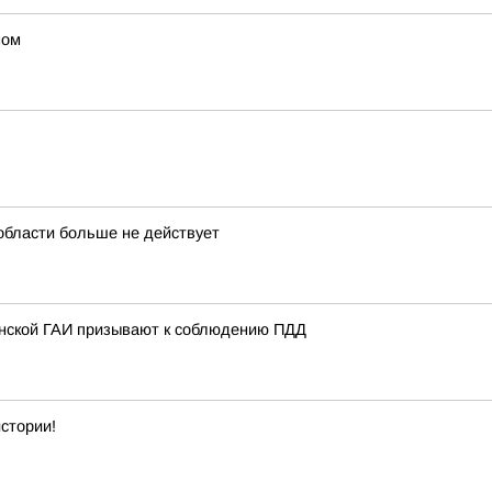
ном
области больше не действует
анской ГАИ призывают к соблюдению ПДД
стории!