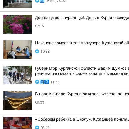
Вчера, 20:37
Доброе утро, зауральцы!. День в Кургане ожид
07:15
Накануне заместитель прокурора Курганской о
10:33
Губернатор Курганской области Вадим Шумков в
региона рассказал в своем канале в мессендж
11:23
В новом сквере Кургана зажглось «звездное не
09:33
«Соберём ребёнка в школу». Курганцев пригла
08:42