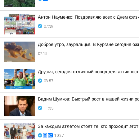
Антон Науменко: Поздравляю всех с Днем физк
07:39
Доброе утро, зауральцы!. В Кургане сегодня о
07:15
Друзья, сегодня отличный повод для активнос
08:57
Вадим Шумков: Быстрый рост в нашей жизни ро
11:33
За каждым атлетом стоят те, кто проходит этот
10:27