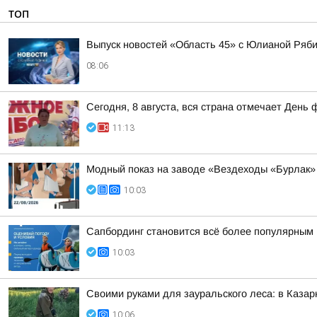
ТОП
Выпуск новостей «Область 45» с Юлианой Ряби
08:06
Сегодня, 8 августа, вся страна отмечает День 
11:13
Модный показ на заводе «Вездеходы «Бурлак»
10:03
Сапбординг становится всё более популярным 
10:03
Своими руками для зауральского леса: в Казар
10:06