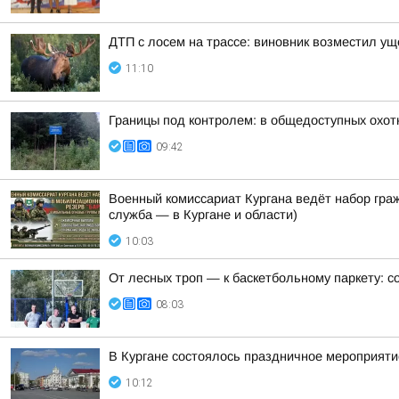
ДТП с лосем на трассе: виновник возместил у
11:10
Границы под контролем: в общедоступных охот
09:42
Военный комиссариат Кургана ведёт набор гр
служба — в Кургане и области)
10:03
От лесных троп — к баскетбольному паркету: с
08:03
В Кургане состоялось праздничное мероприят
10:12