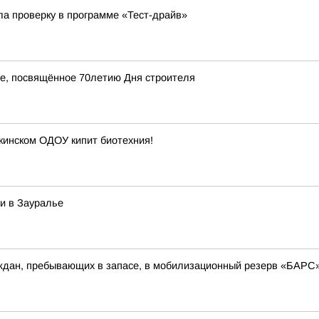
ла проверку в программе «Тест-драйв»
ие, посвящённое 70летию Дня строителя
ркинском ОДОУ кипит биотехния!
и в Зауралье
аждан, пребывающих в запасе, в мобилизационный резерв «БАР