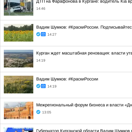
ДТП на Фарафонова в Кургане: водитель Kia в
14:46
Вадим Шумков: #КраскиРоссии. Подписывайтес
14:27
Курган ждет масштабная реновация: власти ут
14:19
Вадим Шумков: #КраскиРоссии
14:19
Межрегиональный форум бизнеса и власти «Д
13:05
Губернатор Курганской области Вадим Шумков 