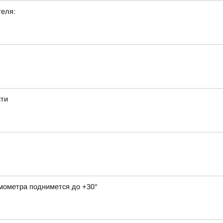
теля:
сти
рмометра поднимется до +30°