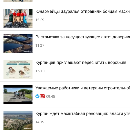
Юнармейцы Зауралья отправили бойцам маскир
12:09
Растаможка за несуществующее авто: доверчи
11:27
Курганцев приглашают пересчитать воробьёв
16:10
Уважаемые работники и ветераны строительной
09:45
Курган ждет масштабная реновация: власти ут
14:19