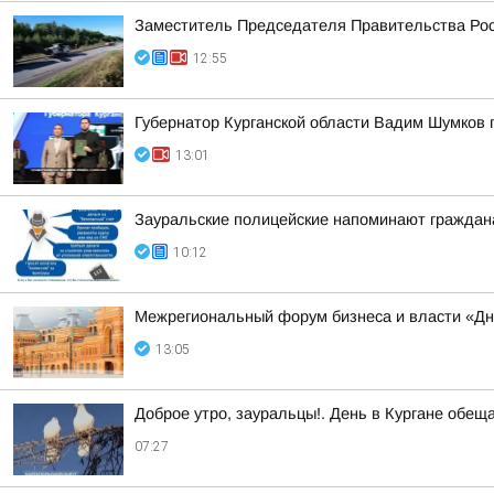
Заместитель Председателя Правительства Рос
12:55
Губернатор Курганской области Вадим Шумков 
13:01
Зауральские полицейские напоминают граждан
10:12
Межрегиональный форум бизнеса и власти «Дн
13:05
Доброе утро, зауральцы!. День в Кургане обещ
07:27