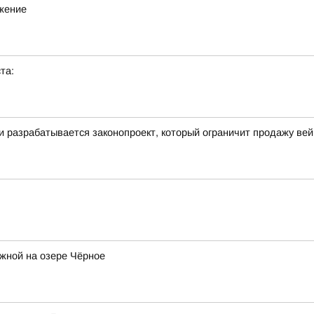
ижение
та:
ти разрабатывается законопроект, который ограничит продажу ве
жной на озере Чёрное