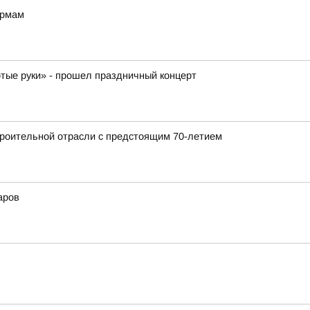
ормам
отые руки» - прошел праздничный концерт
роительной отрасли с предстоящим 70-летием
аров