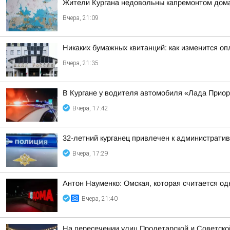
Жители Кургана недовольны капремонтом дома
Вчера, 21:09
Никаких бумажных квитанций: как изменится оп
Вчера, 21:35
В Кургане у водителя автомобиля «Лада Прио
Вчера, 17:42
32-летний курганец привлечен к администрати
Вчера, 17:29
Антон Науменко: Омская, которая считается од
Вчера, 21:40
На пересечении улиц Пролетарской и Советско