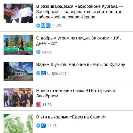
В развивающемся макрорайоне Кургана —
Заозёрном — завершается строительство
набережной на озере Чёрное
11:39
С добрым утром пятницы!. За окном +19°,
днем +22°
09:48
Вадим Шумков: Рабочие выезды по Кургану
Вчера, 20:37
Новое отделение банка ВТБ открыли в
Заозёрном
11:23
В эти выходные «Едем на Савин!»
11:16