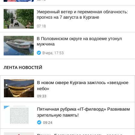
Умеренный ветер и переменная облачность:
прогноз на 7 августа в Кургане
07:18
В Половинском округе на водоеме утонул
мужчина
Вчера, 17:53
ЛЕНТА НОВОСТЕЙ
В новом сквере Кургана зажглось «звездное
небо»
09:33
Пятничная рубрика «IT-филворд» Развиваем
зрительную память!
09:24