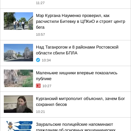
11:27
Мэр Кургана Науменко проверил, как
расчистили Битевку в ЦПКиО и строят центр
бега
10:57
Над Таганрогом и 8 районами Ростовской
области сбили БПЛА
10:34
Маленькие хищники впервые показались
публике
10:27
Курганский митрополит объяснил, зачем Бог
сохранил бесов
10:21
Зауральские полицейские напоминают
гражданам об основных мошеннических