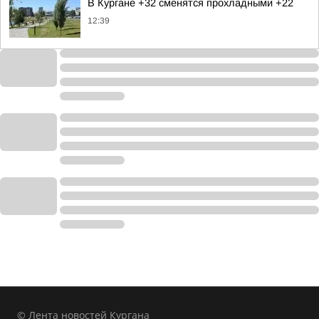
В Кургане +32 сменятся прохладными +22
12:39
© Лента новостей Кургана