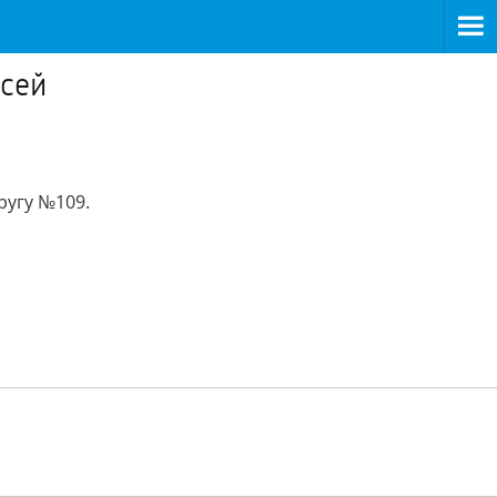
исей
ругу №109.