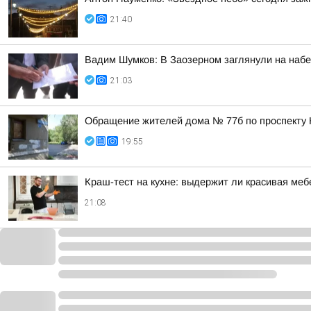
21:40
Вадим Шумков: В Заозерном заглянули на наб
21:03
Обращение жителей дома № 77б по проспекту 
19:55
Краш-тест на кухне: выдержит ли красивая ме
21:08