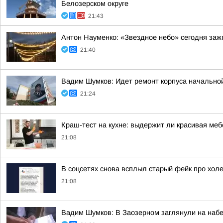
Белозерском округе
21:43
Антон Науменко: «Звездное небо» сегодня заж
21:40
Вадим Шумков: Идет ремонт корпуса начальной
21:24
Краш-тест на кухне: выдержит ли красивая ме
21:08
В соцсетях снова всплыл старый фейк про холе
21:08
Вадим Шумков: В Заозерном заглянули на наб