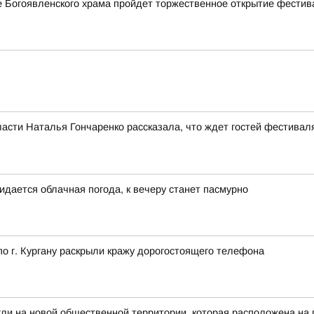
ле Богоявленского храма пройдет торжественное открытие фестив
асти Наталья Гончаренко рассказала, что ждет гостей фестивал
идается облачная погода, к вечеру станет пасмурно
 г. Кургану раскрыли кражу дорогостоящего телефона
гли на новой общественной территории, которая расположена на