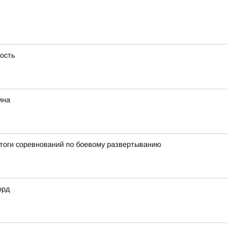
ность
ина
итоги соревнований по боевому развертыванию
орд