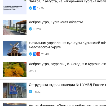
Завтра, 7 августа, на набережной Кургана воз
17:39
Доброе утро, Курганская область!
09:23
Начальник управления культуры Курганской обл
Белозерском округе
21:43
Доброе утро, зауральцы!. Сегодня в Кургане ож
07:21
Сотрудники отдела полиции №1 УМВД России по
16:22
Антон Науменко: «Звездное небо» сегодня заж