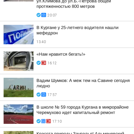
ул.Климова до ул.Б.-Петрова общей
протяженностью 800 метров
20:07
В Кургане у 25-летнего водителя нашли
мефедрон
13:40
«Нам нравится бегать!»
16:12
Вадим Шумков: А меж тем на Савине сегодня
людно
17:57
В школе № 59 города Кургана в микрорайоне
Черемухово идет капитальный ремонт
17:10
Красота природы Зауралья! Альменевский