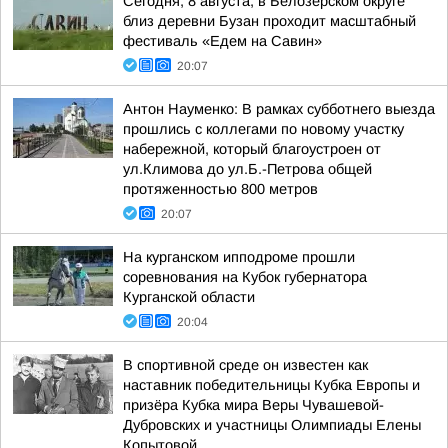
Сегодня, 8 августа, в Белозерском округе
близ деревни Бузан проходит масштабный
фестиваль «Едем на Савин»
20:07
Антон Науменко: В рамках субботнего выезда
прошлись с коллегами по новому участку
набережной, который благоустроен от
ул.Климова до ул.Б.-Петрова общей
протяженностью 800 метров
20:07
На курганском ипподроме прошли
соревнования на Кубок губернатора
Курганской области
20:04
В спортивной среде он известен как
наставник победительницы Кубка Европы и
призёра Кубка мира Веры Чувашевой-
Дубровских и участницы Олимпиады Елены
Копытовой