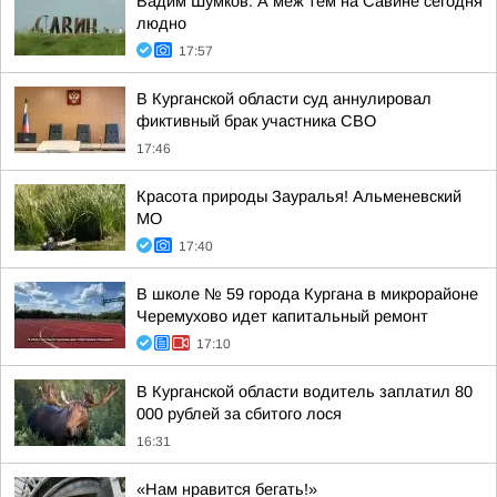
Вадим Шумков: А меж тем на Савине сегодня
людно
17:57
В Курганской области суд аннулировал
фиктивный брак участника СВО
17:46
Красота природы Зауралья! Альменевский
МО
17:40
В школе № 59 города Кургана в микрорайоне
Черемухово идет капитальный ремонт
17:10
В Курганской области водитель заплатил 80
000 рублей за сбитого лося
16:31
«Нам нравится бегать!»