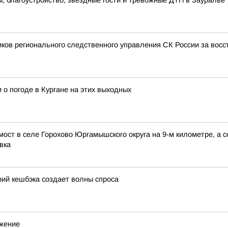
 благоустройство, звездные гости и тревожные ДТП в Зауралье
иков регионального следственного управления СК России за вос
 о погоде в Кургане на этих выходных
мост в селе Горохово Юргамышского округа на 9-м километре, а
вка
ий кешбэка создает волны спроса
ижение