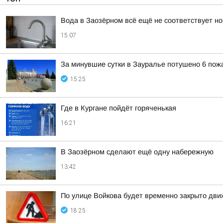
Вода в Заозёрном всё ещё не соответствует н
15:07
За минувшие сутки в Зауралье потушено 6 пож
15:25
Где в Кургане пойдёт горяченькая
16:21
В Заозёрном сделают ещё одну набережную
13:42
По улице Войкова будет временно закрыто дв
18:25