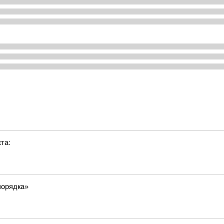
та:
порядка»