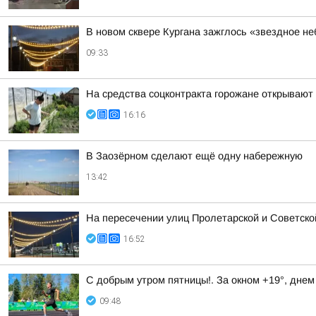
В новом сквере Кургана зажглось «звездное не
09:33
На средства соцконтракта горожане открывают
16:16
В Заозёрном сделают ещё одну набережную
13:42
На пересечении улиц Пролетарской и Советско
16:52
С добрым утром пятницы!. За окном +19°, днем
09:48