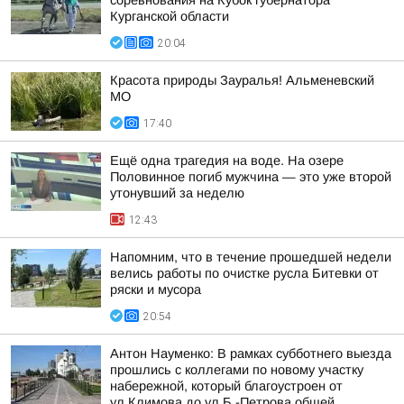
соревнования на Кубок губернатора
Курганской области
20:04
Красота природы Зауралья! Альменевский
МО
17:40
Ещё одна трагедия на воде. На озере
Половинное погиб мужчина — это уже второй
утонувший за неделю
12:43
Напомним, что в течение прошедшей недели
велись работы по очистке русла Битевки от
ряски и мусора
20:54
Антон Науменко: В рамках субботнего выезда
прошлись с коллегами по новому участку
набережной, который благоустроен от
ул.Климова до ул.Б.-Петрова общей