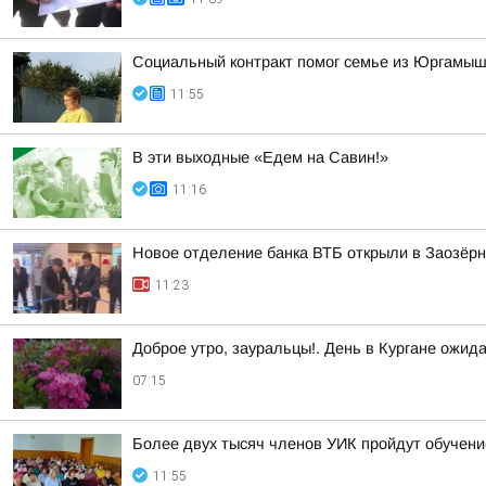
Социальный контракт помог семье из Юргамышс
11:55
В эти выходные «Едем на Савин!»
11:16
Новое отделение банка ВТБ открыли в Заозёр
11:23
Доброе утро, зауральцы!. День в Кургане ожид
07:15
Более двух тысяч членов УИК пройдут обучен
11:55