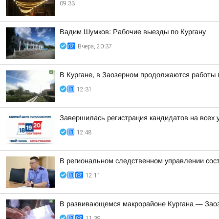
09:33
Вадим Шумков: Рабочие выезды по Кургану
Вчера, 20:37
В Кургане, в Заозерном продолжаются работы 
12:31
Завершилась регистрация кандидатов на всех 
12:48
В региональном следственном управлении сос
12:11
В развивающемся макрорайоне Кургана — Заоз
11:39