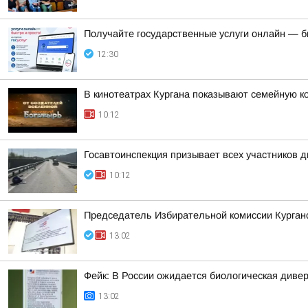
Получайте государственные услуги онлайн — б
12:30
В кинотеатрах Кургана показывают семейную к
10:12
Госавтоинспекция призывает всех участников
10:12
Председатель Избирательной комиссии Курганс
13:02
Фейк: В России ожидается биологическая диве
13:02