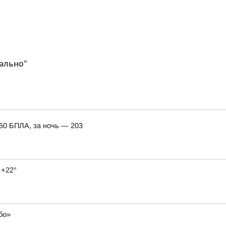
иально"
150 БПЛА, за ночь — 203
 +22°
бо»