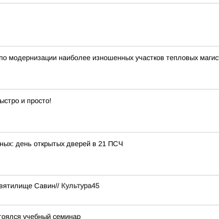
по модернизации наиболее изношенных участков тепловых магист
ыстро и просто!
рных: день открытых дверей в 21 ПСЧ
Святилище Савин//
Культура45
тоялся учебный семинар