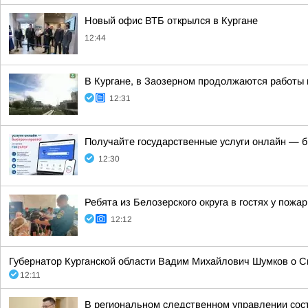
Новый офис ВТБ открылся в Кургане
12:44
В Кургане, в Заозерном продолжаются работы 
12:31
Получайте государственные услуги онлайн — б
12:30
Ребята из Белозерского округа в гостях у пожа
12:12
Губернатор Курганской области Вадим Михайлович Шумков о 
12:11
В региональном следственном управлении сос