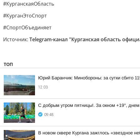
#КурганскаяОбласть
#КурганЭтоСпорт
#СпортОбъединяет
Источник:
Telegram-канал "Курганская область офиц
ТОП
Юрий Баранчик: Минобороны: за сутки сбито 1
12:03
С добрым утром пятницы!. За окном +19°, днем
09:48
В новом сквере Кургана зажглось «звездное не