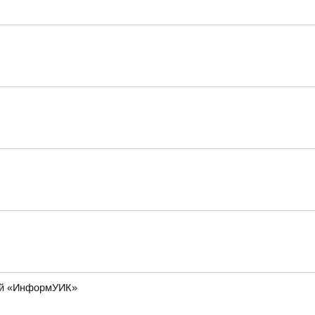
лей «ИнформУИК»