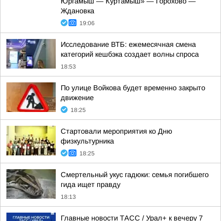
Юргамыш — Куртамыш» — Горохово —
Ждановка
19:06
Исследование ВТБ: ежемесячная смена
категорий кешбэка создает волны спроса
18:53
По улице Войкова будет временно закрыто
движение
18:25
Стартовали мероприятия ко Дню
физкультурника
18:25
Смертельный укус гадюки: семья погибшего
гида ищет правду
18:13
Главные новости ТАСС / Урал+ к вечеру 7