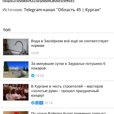
https://oblast45.ru/publication/84097
Источник:
Telegram-канал "Область 45 | Курган"
ТОП
Вода в Заозёрном всё ещё не соответствует
нормам
15:07
За минувшие сутки в Зауралье потушено 6
пожаров
15:25
В Кургане в честь строителей – мастеров
«золотые руки» - прошел праздничный
концерт
22:13
По улице Войкова будет временно закрыто