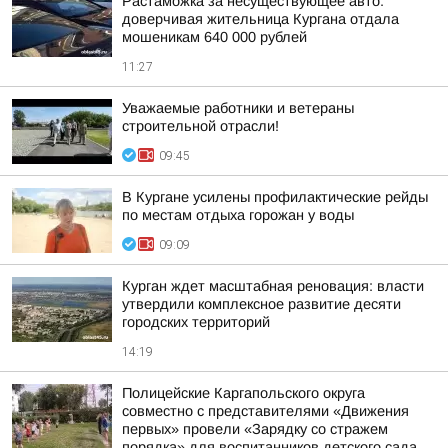
Растаможка за несуществующее авто:
доверчивая жительница Кургана отдала
мошеникам 640 000 рублей
11:27
Уважаемые работники и ветераны
строительной отрасли!
09:45
В Кургане усилены профилактические рейды
по местам отдыха горожан у воды
09:09
Курган ждет масштабная реновация: власти
утвердили комплексное развитие десяти
городских территорий
14:19
Полицейские Каргапольского округа
совместно с представителями «Движения
первых» провели «Зарядку со стражем
порядка» для воспитанников детского сада