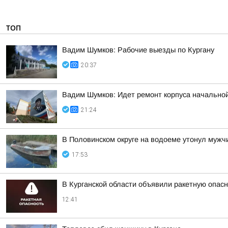
ТОП
Вадим Шумков: Рабочие выезды по Кургану
20:37
Вадим Шумков: Идет ремонт корпуса начальной
21:24
В Половинском округе на водоеме утонул мужч
17:53
В Курганской области объявили ракетную опас
12:41