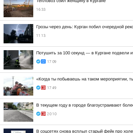
Тепловоз сбил женщину в Кургане
16:33
Грозы через день: Курган побил очередной рек
11:13
Потушить за 100 секунд — в Кургане подвели 
17:09
«Когда ты побываешь на таком мероприятии, ты
17:49
В текущем году в городе благоустраивают боле
20:10
В соцсетях снова всплыл старый фейк про холе