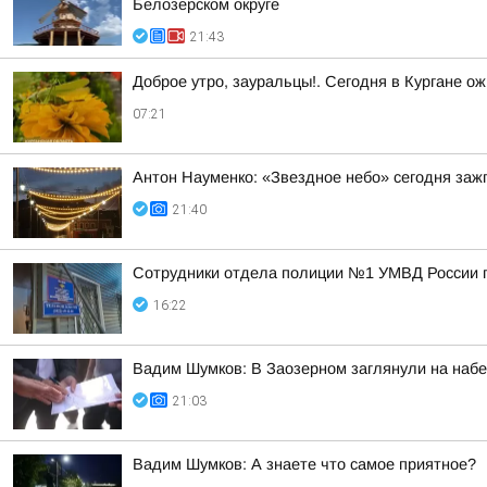
Белозерском округе
21:43
Доброе утро, зауральцы!. Сегодня в Кургане ож
07:21
Антон Науменко: «Звездное небо» сегодня заж
21:40
Сотрудники отдела полиции №1 УМВД России по
16:22
Вадим Шумков: В Заозерном заглянули на наб
21:03
Вадим Шумков: А знаете что самое приятное?