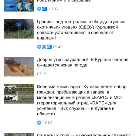
популярным и в Зауралье
10:03
Границы под контролем: в общедоступных
охотничьих угодьях (ОДОУ) Курганской
области устанавливают и обновляют
аншлаги!
09:42
Доброе утро, зауральцы!. В Кургане сегодня
ожидается ясная погода
07:15
Военный комиссариат Кургана ведёт набор
граждан, пребывающих в запасе, в
мобилизационный резерв «БАРС» и МОГ
(территориальный отряд «БАРС» для
усиления ПВО; служба — в Кургане и
области)
10:03
От лесных троп — к баскетбольному паркету: