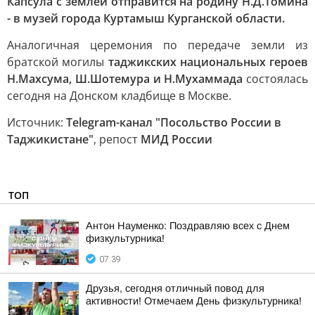
Капсула с землей отправится на родину Н.Д.Томина
- в музей города Куртамыш Курганской области.
Аналогичная церемония по передаче земли из
братской могилы
таджикских национальных героев
Н.Махсума, Ш.Шотемура и Н.Мухаммада
состоялась
сегодня на Донском кладбище в Москве.
Источник:
Telegram-канал "Посольство России в
Таджикистане"
, репост
МИД России
ТОП
Антон Науменко: Поздравляю всех с Днем
физкультурника!
07:39
Друзья, сегодня отличный повод для
активности! Отмечаем День физкультурника!