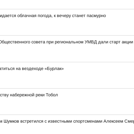
идается облачная погода, к вечеру станет пасмурно
Общественного совета при региональном УМВД дали старт акции
атиться на вездеходе «Бурлак»
йству набережной реки Тобол
им Шумков встретился с известными спортсменами Алексеем См