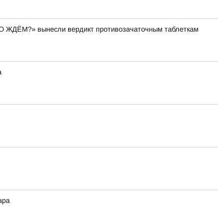
ЕГО ЖДЁМ?» вынесли вердикт противозачаточным таблеткам
а
ара