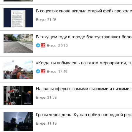
В соцсетях снова всплыл старый фейк про холе
Вчера, 21:08
В текущем году в городе благоустраивают боле
Вчера, 20:10
«Когда ты побываешь на таком мероприятии, ты
Вчера, 17:49
Названы сферы с самыми высокими и низкими з
Вчера, 21:53
Грозы через день: Курган побил очередной рек
Вчера, 11:13