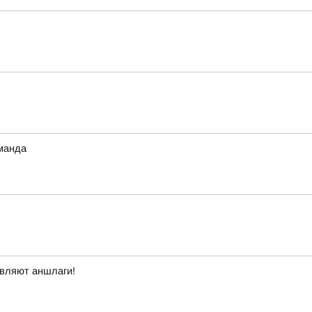
оманда
овляют аншлаги!