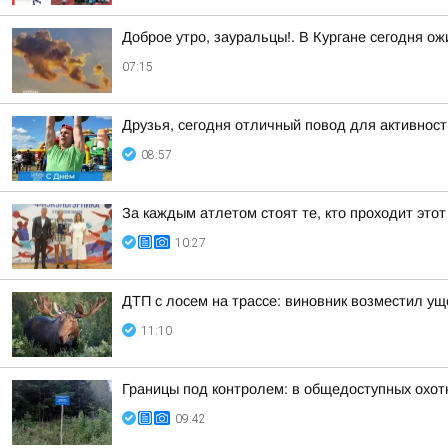
Доброе утро, зауральцы!. В Кургане сегодня о
07:15
Друзья, сегодня отличный повод для активнос
08:57
За каждым атлетом стоят те, кто проходит этот
10:27
ДТП с лосем на трассе: виновник возместил у
11:10
Границы под контролем: в общедоступных охот
09:42