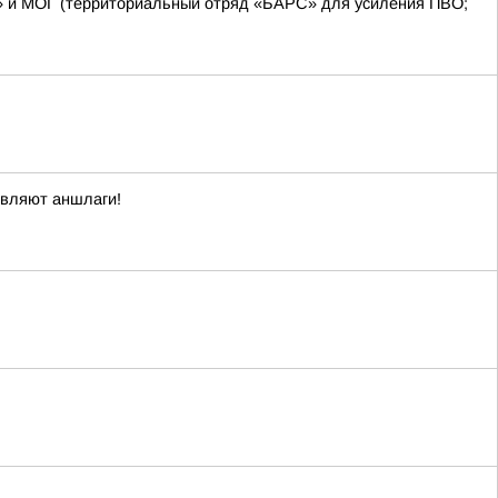
С» и МОГ (территориальный отряд «БАРС» для усиления ПВО;
овляют аншлаги!