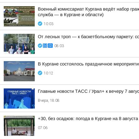
Военный комиссариат Кургана ведёт набор гр
служба — в Кургане и области)
10:03
От лесных троп — к баскетбольному паркету: с
08:03
В Кургане состоялось праздничное мероприят
10:12
Главные новости ТАСС / Урал+ к вечеру 7 авгус
Вчера, 18:08
+30, без осадков: погода в Кургане на 8 августа
07:06