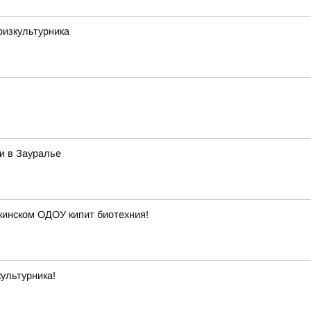
физкультурника
и в Зауралье
кинском ОДОУ кипит биотехния!
ультурника!