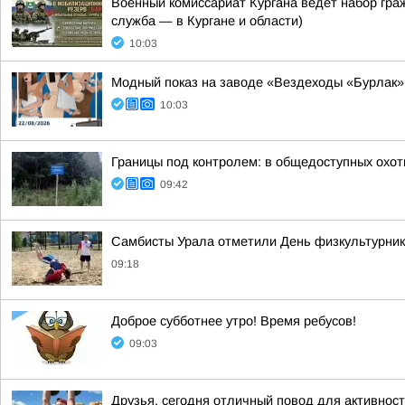
Военный комиссариат Кургана ведёт набор гр
служба — в Кургане и области)
10:03
Модный показ на заводе «Вездеходы «Бурлак»
10:03
Границы под контролем: в общедоступных охот
09:42
Самбисты Урала отметили День физкультурника
09:18
Доброе субботнее утро! Время ребусов!
09:03
Друзья, сегодня отличный повод для активнос