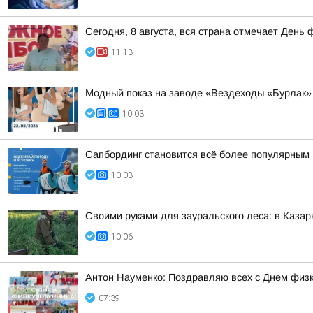
Сегодня, 8 августа, вся страна отмечает День 
11:13
Модный показ на заводе «Вездеходы «Бурлак»
10:03
Сапбординг становится всё более популярным 
10:03
Своими руками для зауральского леса: в Казар
10:06
Антон Науменко: Поздравляю всех с Днем физк
07:39