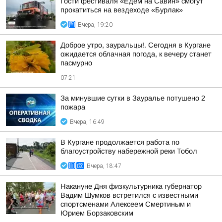
Гости фестиваля «Едем на Савин» смогут
прокатиться на вездеходе «Бурлак»
Вчера, 19:20
Доброе утро, зауральцы!. Сегодня в Кургане
ожидается облачная погода, к вечеру станет
пасмурно
07:21
За минувшие сутки в Зауралье потушено 2
пожара
Вчера, 16:49
В Кургане продолжается работа по
благоустройству набережной реки Тобол
Вчера, 18:47
Накануне Дня физкультурника губернатор
Вадим Шумков встретился с известными
спортсменами Алексеем Смертиным и
Юрием Борзаковским