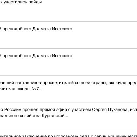
ах участились рейды
 преподобного Далмата Исетского
 преподобного Далмата Исетского
равший наставников-просветителей со всей страны, включая пред
учителя школы №7...
ио России» прошел прямой эфир с участием Сергея Цуканова, и
ального хозяйства Курганской...
инительное заключение по уголовному дела о серии мошенничес