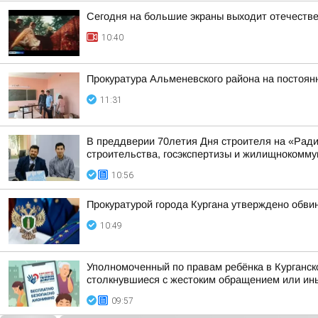
Сегодня на большие экраны выходит отечеств
10:40
Прокуратура Альменевского района на постоян
11:31
В преддверии 70летия Дня строителя на «Рад
строительства, госэкспертизы и жилищнокоммун
10:56
Прокуратурой города Кургана утверждено обви
10:49
Уполномоченный по правам ребёнка в Курганск
столкнувшиеся с жестоким обращением или ины
09:57