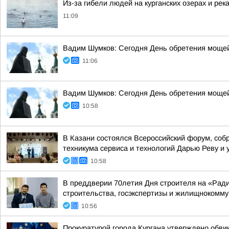
Из-за гибели людей на курганских озерах и рек
11:09
Вадим Шумков: Сегодня День обретения мощей
11:06
Вадим Шумков: Сегодня День обретения мощей
10:58
В Казани состоялся Всероссийский форум, соб
техникума сервиса и технологий Дарью Реву и 
10:58
В преддверии 70летия Дня строителя на «Рад
строительства, госэкспертизы и жилищнокоммун
10:56
Прокуратурой города Кургана утверждено обв