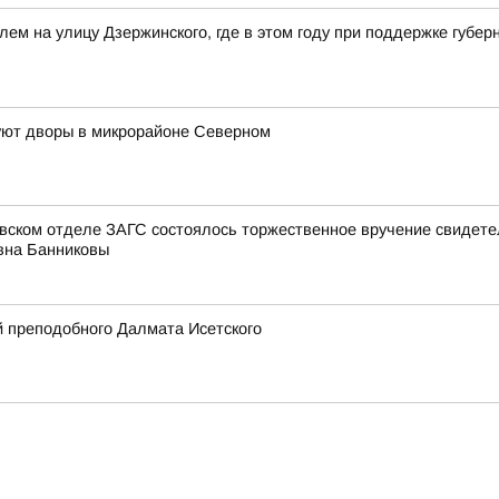
лем на улицу Дзержинского, где в этом году при поддержке губ
руют дворы в микрорайоне Северном
овском отделе ЗАГС состоялось торжественное вручение свидет
вна Банниковы
 преподобного Далмата Исетского