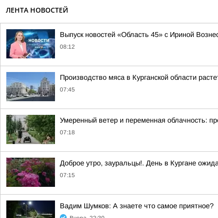
ЛЕНТА НОВОСТЕЙ
Выпуск новостей «Область 45» с Ириной Вознес
08:12
Производство мяса в Курганской области раст
07:45
Умеренный ветер и переменная облачность: про
07:18
Доброе утро, зауральцы!. День в Кургане ожид
07:15
Вадим Шумков: А знаете что самое приятное?