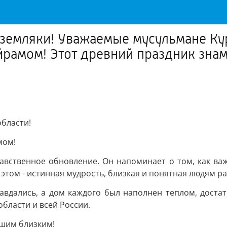
е земляки! Уважаемые мусульмане Ку
рамом! Этот древний праздник знам
бласти!
мом!
авственное обновление. Он напоминает о том, как важ
В этом - истинная мудрость, близкая и понятная людям р
авдались, а дом каждого был наполнен теплом, достат
бласти и всей России.
ашим близким!