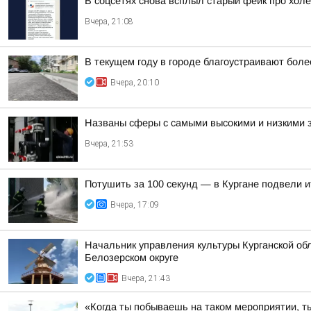
В соцсетях снова всплыл старый фейк про холе
Вчера, 21:08
В текущем году в городе благоустраивают боле
Вчера, 20:10
Названы сферы с самыми высокими и низкими з
Вчера, 21:53
Потушить за 100 секунд — в Кургане подвели 
Вчера, 17:09
Начальник управления культуры Курганской обл
Белозерском округе
Вчера, 21:43
«Когда ты побываешь на таком мероприятии, ты