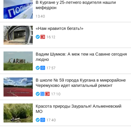
В Кургане у 25-летнего водителя нашли
мефедрон
13:40
«Нам нравится бегать!»
16:12
Вадим Шумков: А меж тем на Савине сегодня
людно
17:57
В школе № 59 города Кургана в микрорайоне
Черемухово идет капитальный ремонт
17:10
Красота природы Зауралья! Альменевский
МО
17:40