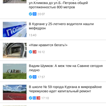
ул.Климова до ул.Б.-Петрова общей
протяженностью 800 метров
20:07
В Кургане у 25-летнего водителя нашли
мефедрон
13:40
«Нам нравится бегать!»
16:12
Вадим Шумков: А меж тем на Савине сегодня
людно
17:57
В школе № 59 города Кургана в микрорайоне
Черемухово идет капитальный ремонт
17:10