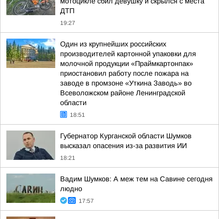
мотоцикле сбил девушку и скрылся с места
ДТП
19:27
Один из крупнейших российских
производителей картонной упаковки для
молочной продукции «Праймкартонпак»
приостановил работу после пожара на
заводе в промзоне «Уткина Заводь» во
Всеволожском районе Ленинградской
области
18:51
Губернатор Курганской области Шумков
высказал опасения из-за развития ИИ
18:21
Вадим Шумков: А меж тем на Савине сегодня
людно
17:57