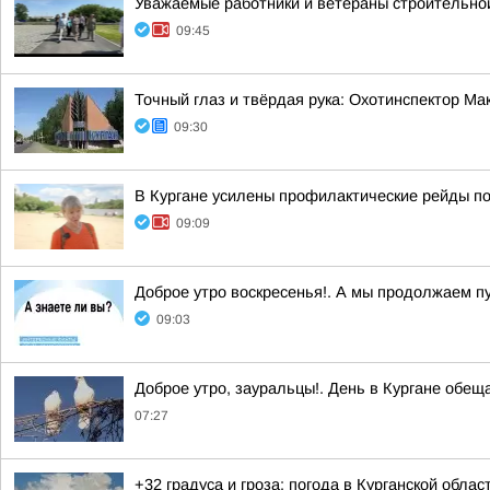
Уважаемые работники и ветераны строительной
09:45
Точный глаз и твёрдая рука: Охотинспектор Ма
09:30
В Кургане усилены профилактические рейды по
09:09
Доброе утро воскресенья!. А мы продолжаем пу
09:03
Доброе утро, зауральцы!. День в Кургане обе
07:27
+32 градуса и гроза: погода в Курганской област