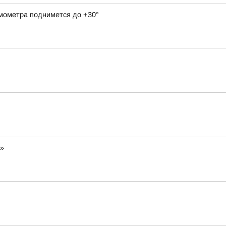
рмометра поднимется до +30°
н»