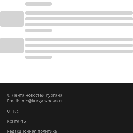
© Лента новостей Кургана
Email:
info@kurgan-news.ru
О нас
Контакты
Редакционная политика