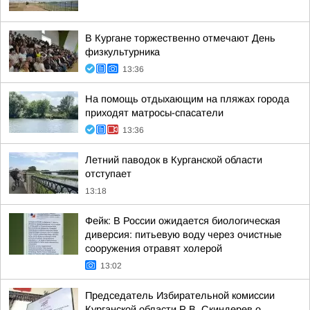
В Кургане торжественно отмечают День
физкультурника
13:36
На помощь отдыхающим на пляжах города
приходят матросы-спасатели
13:36
Летний паводок в Курганской области
отступает
13:18
Фейк: В России ожидается биологическая
диверсия: питьевую воду через очистные
сооружения отравят холерой
13:02
Председатель Избирательной комиссии
Курганской области Р.В. Скиндерев о