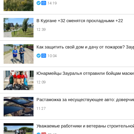
14:19
В Кургане +32 сменятся прохладными +22
12:39
Как защитить свой дом и дачу от пожаров? За
10:04
Юнармейцы Зауралья отправили бойцам маскир
12:09
Растаможка за несуществующее авто: доверчи
11:27
Уважаемые работники и ветераны строительной