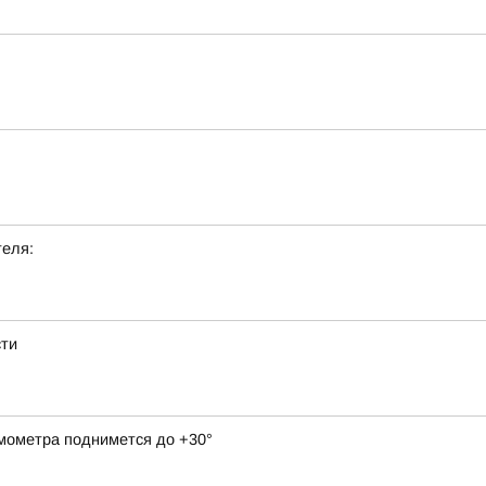
теля:
сти
рмометра поднимется до +30°