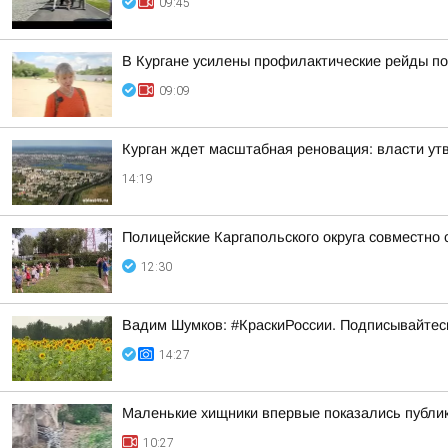
09:45
В Кургане усилены профилактические рейды по
09:09
Курган ждет масштабная реновация: власти ут
14:19
Полицейские Каргапольского округа совместно
12:30
Вадим Шумков: #КраскиРоссии. Подписывайтес
14:27
Маленькие хищники впервые показались публи
10:27