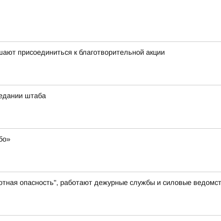
шают присоединиться к благотворительной акции
седании штаба
бо»
отная опасность", работают дежурные службы и силовые ведомс