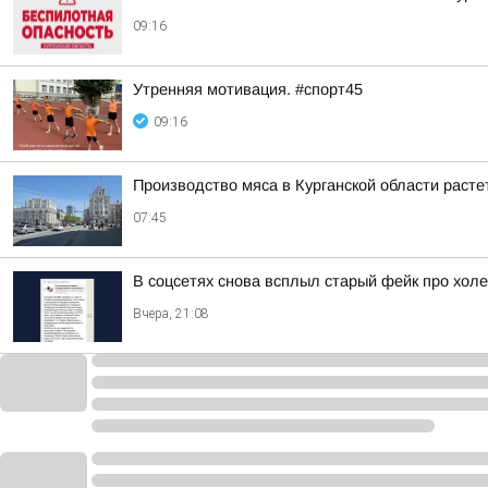
09:16
Утренняя мотивация. #спорт45
09:16
Производство мяса в Курганской области раст
07:45
В соцсетях снова всплыл старый фейк про холе
Вчера, 21:08