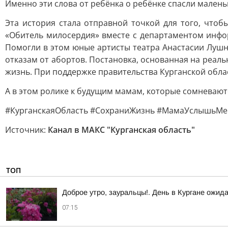
Именно эти слова от ребёнка о ребёнке спасли малень
Эта история стала отправной точкой для того, что
«Обитель милосердия» вместе с департаментом инфо
Помогли в этом юные артисты театра Анастасии Лушни
отказам от абортов. Постановка, основанная на реал
жизнь. При поддержке правительства Курганской облас
А в этом ролике к будущим мамам, которые сомневают
#КурганскаяОбласть #СохраниЖизнь #МамаУслышьМе
Источник:
Канал в МАКС "Курганская область"
ТОП
Доброе утро, зауральцы!. День в Кургане ожид
07:15