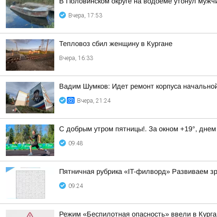
В Половинском округе на водоеме утонул мужч
Вчера, 17:53
Тепловоз сбил женщину в Кургане
Вчера, 16:33
Вадим Шумков: Идет ремонт корпуса начальной
Вчера, 21:24
С добрым утром пятницы!. За окном +19°, днем
09:48
Пятничная рубрика «IT-филворд» Развиваем з
09:24
Режим «Беспилотная опасность» ввели в Курга